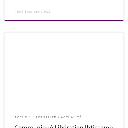
Publié
8 septembre 2025
L’association nationale Les Culottées – avec le soutien de sa marraine,
la réalisatrice de cinéma Catherine Corsini -, est signataire de la
demande de remise en liberté immédiate de la militante féministe et
lesbienne Ibtissame Betty Lachgar condamnée ce 3 septembre 2025 à
trente mois de prison ferme pour « […]
ACCUEIL
ACTUALITÉ
ACTUALITÉ
Communiqué Libération Ibtissame