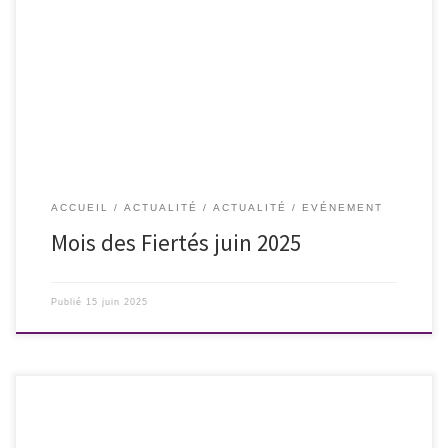
Ce n’est pas la lutte finale ! Levons-nous, et soyons fières de ce que
nous sommes. 💜
ACCUEIL
ACTUALITÉ
ACTUALITÉ
EVÉNEMENT
Mois des Fiertés juin 2025
Publié
15 juin 2025