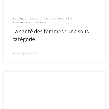
ACCUEIL
ACTUALITÉ
ACTUALITÉ
EVÉNEMENT
SALON
La santé des femmes : une sous
catégorie
Publié
3 juillet 2025
La réalisatrice Catherine Corsini sera l’invitée cette année du 21è
Festival de cinéma « Une réalisatrice dans la ville » à Nimes.Ce festival
annuel unique se déroulera du samedi 26 au mardi 29 juillet 2025. Le
concept est simple : inviter un ou une réalisatrice à partager avec le