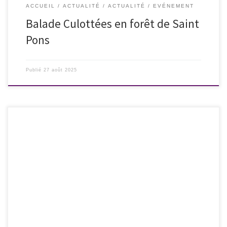
ACCUEIL
ACTUALITÉ
ACTUALITÉ
EVÉNEMENT
Balade Culottées en forêt de Saint
Pons
Publié
27 août 2025
La réalisatrice Catherine Corsini sera l’invitée cette année du 21è
Festival de cinéma « Une réalisatrice dans la ville » à Nîmes. Ce festival
annuel unique se déroulera du samedi 26 au mardi 29 juillet 2025 aux
Jardins de la Fontaine – Grand mur. A cette occasion, un « Apéro
Culottées » […]