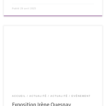
Publié
29 avril 2025
Exposition de peinture d’Irène Quesnay à Lit-et-Mixe (Landes), près de
Mimizan, du 13 avril 2025 au 04 mai 2025 avec le soutien de
l’association nationale Les Culottées.Vernissage le 3 mai 2025. Irène
Quesnay est artiste peintre, diplômée de l’École des Beaux-Arts de
Paris. Entrée gratuite. Galerie l’Espèce d’espace, Impasse des […]
ACCUEIL
ACTUALITÉ
ACTUALITÉ
EVÉNEMENT
Exposition Irène Quesnay