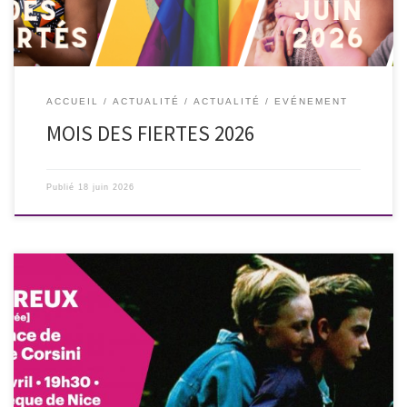
ACCUEIL
ACTUALITÉ
ACTUALITÉ
EVÉNEMENT
MOIS DES FIERTES 2026
Publié
18 juin 2026
Dans le cadre des 18è Rencontres In&Out – Festival du Film Querr à
Nice, l’association Les Culottées et Les Ouvreurs présentent la version
restaurée du film LES AMOUREUX (France 1994) en présence de sa
réalisatrice Catherine Corsini et de sa productrice Elisabeth Perez.
Rendez-vous le 30 avril 2026 à la […]