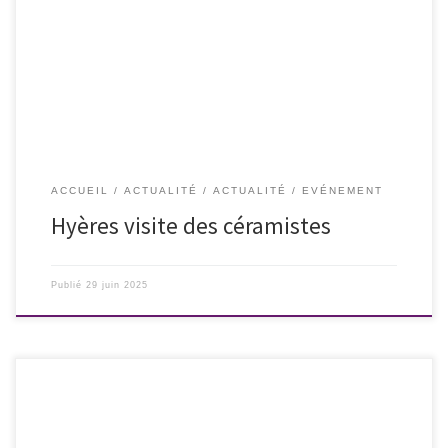
les Culottées propose une visite des céramistes à Hyères (Var). – ‎ Départ
à13h Villa Frouin 129 ch. Des villas Hyères Costebelle. Cottage anglais
de style victorien sur les hauteurs de Hyères. Superbe à voir et […]
ACCUEIL
ACTUALITÉ
ACTUALITÉ
EVÉNEMENT
Hyères visite des céramistes
Publié
29 juin 2025