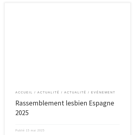
Nous avons le plaisir de vous annoncer la Saison 4 du Grand
rassemblement lesbien organisé par l’association nationale Les
Culottées sur la Costa Maresme en Espagne, du 29 mai au 01 juin 2025
(Pont de l’Ascension). Ce séjour est un moment privilégié pour nous
rencontrer, nous retrouver, et nous détendre. […]
ACCUEIL
ACTUALITÉ
ACTUALITÉ
EVÉNEMENT
Rassemblement lesbien Espagne
2025
Publié
15 mai 2025