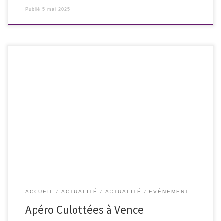
Publié
5 mai 2025
Rendez-vous à Vence pour le prochain apéro Les Culottées, le 9 mai
2025 à AGLAGLACE – 8 place Clémenceau – à partir de 18h30. Parking :
Marie Antoinette ou La Pisicne (centre-ville Vence)
ACCUEIL
ACTUALITÉ
ACTUALITÉ
EVÉNEMENT
Apéro Culottées à Vence