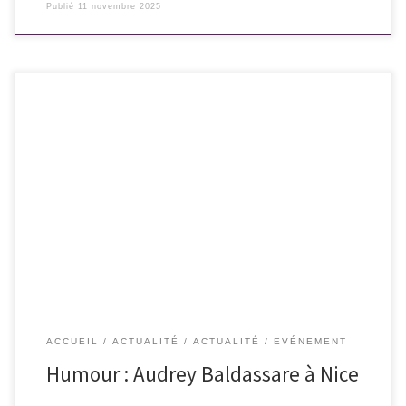
Publié
11 novembre 2025
NICE Nous vous donnons rendez-vous vendredi 17 octobre 2025 à
20h30 au Théâtre de la Cité à Nice pour le spectacle d’humour de la
talentueuse Audrey BALDASSARE, avec le soutien de nos amiEs Les
Ouvreurs à Nice. A réserver dès à présent !
ACCUEIL
ACTUALITÉ
ACTUALITÉ
EVÉNEMENT
Humour : Audrey Baldassare à Nice