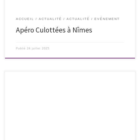
ACCUEIL
ACTUALITÉ
ACTUALITÉ
EVÉNEMENT
Apéro Culottées à Nîmes
Publié
24 juillet 2025
Ces patientes qui souffrent d’endométriose, et que la médecine prend
pour des folles… est un mal qui perdure. Comme pour l’ensemble de
la prise en charge de la santé des femmes. Si le terme “hystérie” n’existe
plus officiellement en médecine, l’idée que la souffrance chez les
femmes serait “dans la […]