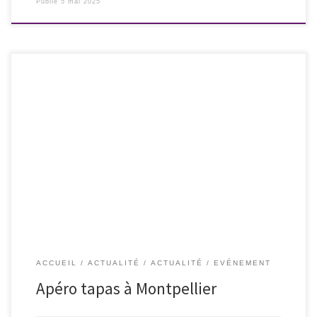
Publié
5 mai 2025
Vendredi 23 mai 2025 à partir de 18h00 Rendez-vous à Montpellier pour
un apéro tapas Les Culottées chez LEZ AMI.E.S – Place de la
Révolution – à partir de 18h00. C’est un lieu chaleureux en bordure du
Lez, où il fait bon se détendre, boire et manger. Informations :
les.Culottees@hotmail.com
ACCUEIL
ACTUALITÉ
ACTUALITÉ
EVÉNEMENT
Apéro tapas à Montpellier