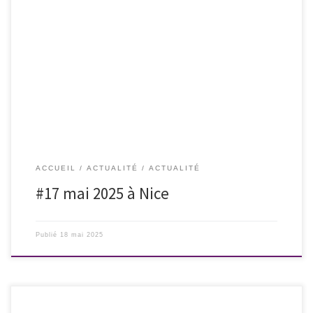
Magnifique rendez-vous ce week-end à Nice à l’occasion de la Journée
mondiale contre les LGBTphobies qui s’est achevée samedi soir, 17 mai
2025, avec le génial spectacle d’humour de #LouTrotignon au
#ThéâtredelaCité
ACCUEIL
ACTUALITÉ
ACTUALITÉ
#17 mai 2025 à Nice
Publié
18 mai 2025