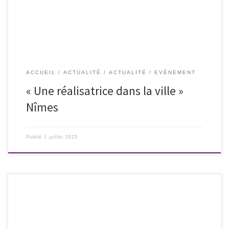
public […]
ACCUEIL
ACTUALITÉ
ACTUALITÉ
EVÉNEMENT
« Une réalisatrice dans la ville »
Nîmes
Publié
1 juillet 2025
Dimanche 29 juin 2025 – départ à 13 h L’antenne du 83 de l’association