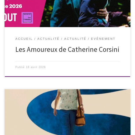
ACCUEIL
ACTUALITÉ
ACTUALITÉ
EVÉNEMENT
Les Amoureux de Catherine Corsini
Publié
18 avril 2026
Mardi 17 février 2026 à 20h – Cinéma Le Rialto à Nice Séance spéciale
Dans le cadre de notre ciné-club queer « Gender Trouble »,
l’association Les Culottées et Les Ouvreurs, – avec le soutien du
cinéma Le Rialto à Nice -, présentent « Les voyages de Tereza » de