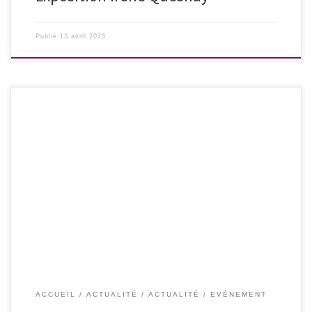
Publié
13 avril 2025
L’association nationale Les Culottées sera une nouvelle fois partenaire
du Festival queer In&Out qui promet une édition ambitieuse avec
plusieurs temps forts : un panorama du meilleur cinéma queer actuel,
teinté d’une forte présence documentaire, une exposition décomposée
« Nice Queer une historie à écrire », un grand week-end autour […]
ACCUEIL
ACTUALITÉ
ACTUALITÉ
EVÉNEMENT