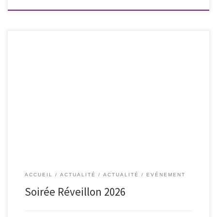
Chères adhérentes, chères amies, En cette fin d’année, nous vous
proposons de venir fêter toutes ensemble la nouvelle année 2026, et de
larguer 2025 qui aura été difficile pour un certain nombre d’entre nous.
La soirée et le dîner se dérouleront au BAM restaurant – 4 rue Martin
Seytour à […]
ACCUEIL
ACTUALITÉ
ACTUALITÉ
EVÉNEMENT
Soirée Réveillon 2026