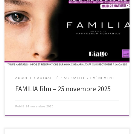
NICE Mardi 25 novembre 2025 à 20h00 à l’occasion de la Journée
internationale de lutte contre les violences faites aux filles et aux
femmes. L’association Les Culottées et le cinéma Le Rialto vous
convient à la présentation du film Familia, un drame italien sur
l’emprise et la violence conjugale, les […]
ACCUEIL
ACTUALITÉ
ACTUALITÉ
EVÉNEMENT
FAMILIA film – 25 novembre 2025
Publié
24 novembre 2025