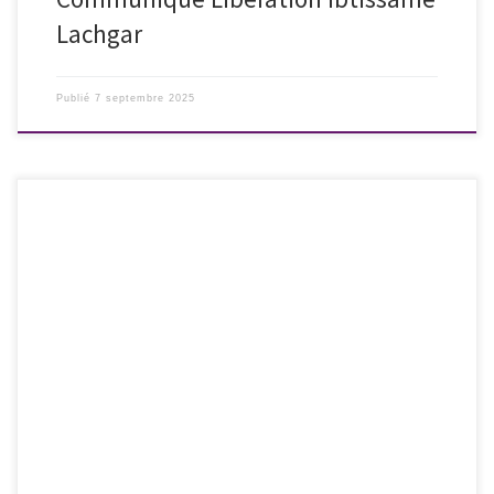
Lachgar
Publié
7 septembre 2025
GEMENOS – Dimanche 21 septembre 2025 – départ 9h45 Virginie vous
donne rendez-vous pour un départ à Gémenos à 9 H 45. Il y a de très
belles cascades, un lieu chargé d’histoire que Virginie racontera, à
l’ombre d’arbres centenaires. Virgnie montrera des algues rouges
extrêmement rares, une ruche naturelle, […]