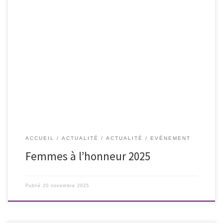
Femmes à l’honneur 2025 : Sandrine ROUSSEAU et Betty Ibtissame
LACHGAR
ACCUEIL
ACTUALITÉ
ACTUALITÉ
EVÉNEMENT
Femmes à l’honneur 2025
Publié
20 novembre 2025