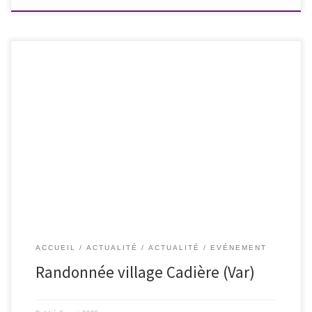
Rendez-vous pour une randonnée « Culottées » avec une visite du
village et des artistes qui exposeront des œuvres à l’occasion de
l’évènement « Artistes dans la rue ». Dimanche 08 juin 2025 à 11h00 –
‎11h00 : RV au centre du village, place Jean Jaurès dans un cadre
typiquement provençal où […]
ACCUEIL
ACTUALITÉ
ACTUALITÉ
EVÉNEMENT
Randonnée village Cadière (Var)