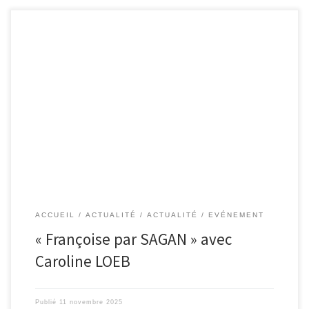
PARIS Spectacle « Françoise par SAGAN » avec le soutien de
l’association Les Culottées à partir du 1er décembre 2025 – Tous les
lundis à 21h L’association Les Culottées est heureuse de soutenir
l’excellent spectacle de Caroline LOEB, adapté et interprété par
Caroline LOEB, mis en scène par le talentueux Alex LUTZ, […]
ACCUEIL
ACTUALITÉ
ACTUALITÉ
EVÉNEMENT
« Françoise par SAGAN » avec
Caroline LOEB
Publié
11 novembre 2025