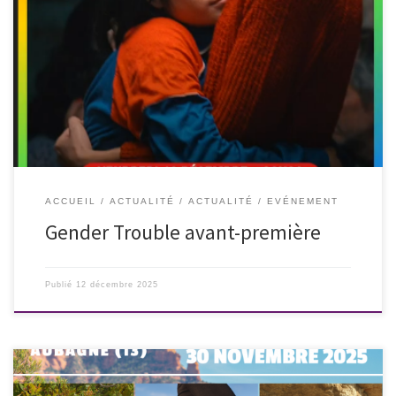
Si vous êtes à Nice… nous vous attendons au cinéma Le Rialto à Nice
pour l’avant-première du film « Le mystérieux regard du Flamand Rose
de Diego Céspedes. Prix Un Certain Regard – Cannes 2025 4 rue de
Rivoli – Nice
ACCUEIL
ACTUALITÉ
ACTUALITÉ
EVÉNEMENT
Gender Trouble avant-première
Publié
12 décembre 2025