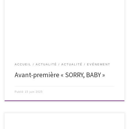
Si vous êtes du côté de Nice… Nous vous donnons rendez-vous mardi
17 juin 2025 à 18 heures au cinéma Le Rialto à Nice pour la projection
du premier film d’Eva Victor « Sorry, Baby », présenté en clôture de la
Quinzaine des cinéastes au Festival de Cannes 2025. L’Américaine de 31
[…]
ACCUEIL
ACTUALITÉ
ACTUALITÉ
EVÉNEMENT
Avant-première « SORRY, BABY »
Publié
15 juin 2025