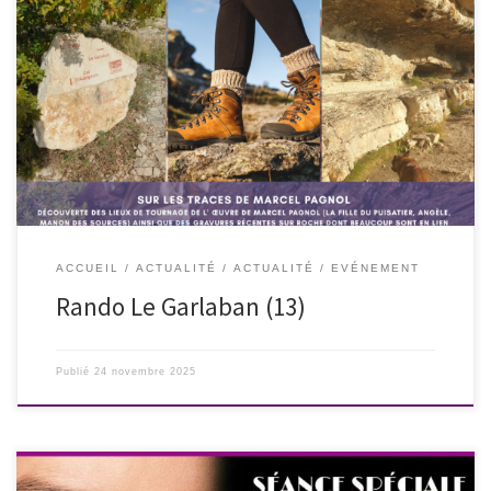
Les antennes du 13 et du 83 de l’association Les Culottées proposent
pour le dimanche 30 novembre 2025, une randonnée : Le Garlaban sur
les traces de Marcel Pagnol. Découverte des lieux de tournage de
l’œuvre de Marcel Pagnol (La fille du puisatier, Angèle, Manon des
sources) ainsi que des […]
ACCUEIL
ACTUALITÉ
ACTUALITÉ
EVÉNEMENT
Rando Le Garlaban (13)
Publié
24 novembre 2025