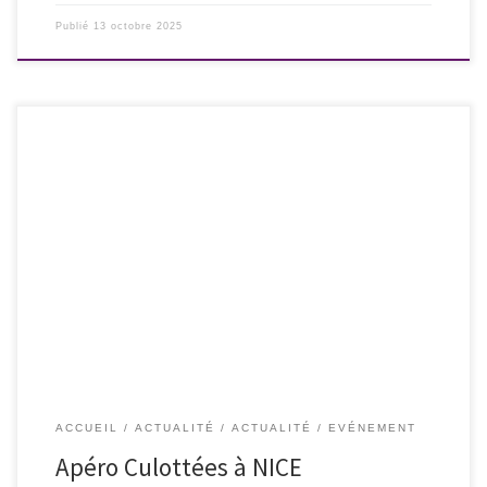
Publié
13 octobre 2025
Nous vous donnons rendez-vous pour notre prochain apéro Les
Culottées, vendredi 19 septembre 2025 à partir de 18h30 au bar
Pamela’s du PAM HOTEL, 25 rue Smolett à NICE (quartier Riquier /
Port) arrêt Tram le plus proche « République ». Attention, si vous
pensez rester dîner avec nous, merci de nous le […]
ACCUEIL
ACTUALITÉ
ACTUALITÉ
EVÉNEMENT
Apéro Culottées à NICE