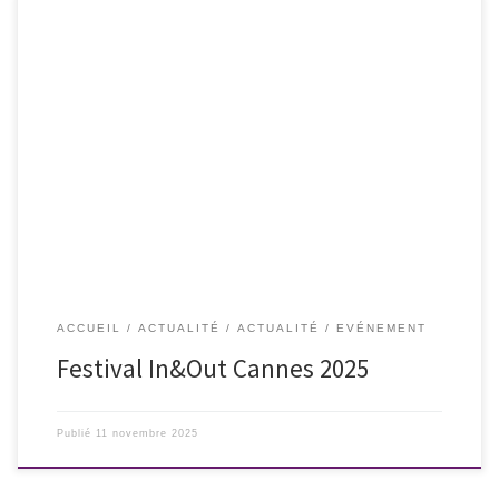
Assurément l’un des meilleurs festivals LGBTQIA+ de France, il est aussi
l’un des plus engagés ! Il sera à Cannes du 14 au 21 novembre 2025.
Avec ses six avant-premières et un film inédit nous voyagerons du
Japon moderne à la France d’aujourd’hui, en passant par un atelier de
couture […]
ACCUEIL
ACTUALITÉ
ACTUALITÉ
EVÉNEMENT
Festival In&Out Cannes 2025
Publié
11 novembre 2025