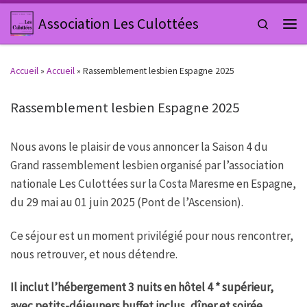
Passer au contenu
Association Les Culottées
Search
Men
Accueil
»
Accueil
»
Rassemblement lesbien Espagne 2025
Rassemblement lesbien Espagne 2025
Nous avons le plaisir de vous annoncer la Saison 4 du
Grand rassemblement lesbien organisé par l’association
nationale Les Culottées sur la Costa Maresme en Espagne,
du 29 mai au 01 juin 2025 (Pont de l’Ascension).
Ce séjour est un moment privilégié pour nous rencontrer,
nous retrouver, et nous détendre.
Il inclut l’hébergement 3 nuits en hôtel 4 * supérieur,
avec petits-déjeuners buffet inclus, dîner et soirée