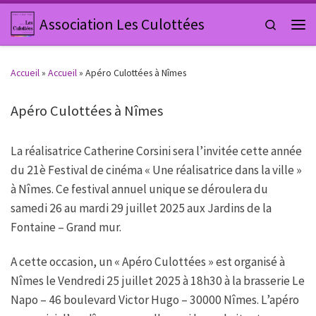
Passer au contenu
Association Les Culottées
Search
Men
Accueil
»
Accueil
»
Apéro Culottées à Nîmes
Apéro Culottées à Nîmes
La réalisatrice Catherine Corsini sera l’invitée cette année
du 21è Festival de cinéma « Une réalisatrice dans la ville »
à Nîmes. Ce festival annuel unique se déroulera du
samedi 26 au mardi 29 juillet 2025 aux Jardins de la
Fontaine – Grand mur.
A cette occasion, un « Apéro Culottées » est organisé à
Nîmes le Vendredi 25 juillet 2025 à 18h30 à la brasserie Le
Napo – 46 boulevard Victor Hugo – 30000 Nîmes. L’apéro