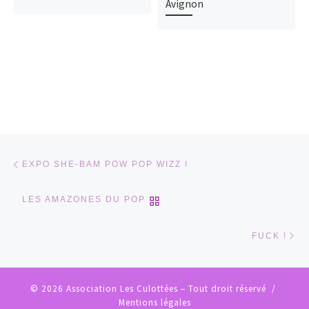
Avignon
Parcourir les articles
Article précédent
EXPO SHE-BAM POW POP WIZZ !
RETOUR À LA LISTE DES
LES AMAZONES DU POP
Ar
FUCK !
© 2026
Association Les Culottées
– Tout droit réservé /
Mentions légales