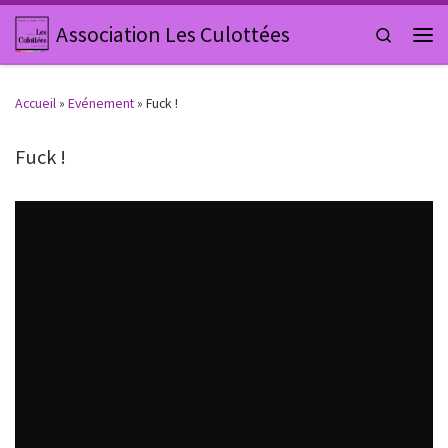
Passer au contenu
Association Les Culottées
Search
Men
Accueil
»
Evénement
»
Fuck !
Fuck !