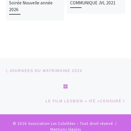
Soirée Nouvelle année
COMMUNIQUE JVL 2021
2026
Parcourir les articles
Article précédent
JOURNEES DU MATRIMOINE 2020
RETOUR À LA LISTE DES
Ar
LE FILM LESBIEN « IFÉ »CENSURÉ
© 2026
Association Les Culottées
– Tout droit réservé /
Mentions légales