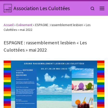
Passer au contenu
Association Les Culottées
Search
Men
Accueil
»
Evénement
»
ESPAGNE : rassemblement lesbien « Les
Culottées » mai 2022
ESPAGNE : rassemblement lesbien « Les
Culottées » mai 2022