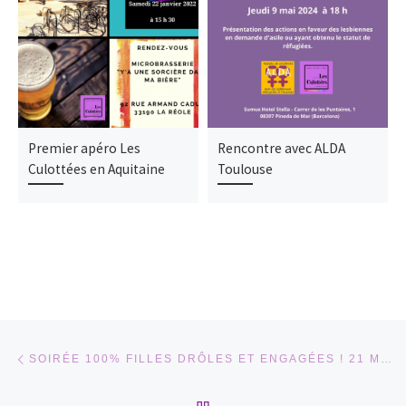
Premier apéro Les
Rencontre avec ALDA
Culottées en Aquitaine
Toulouse
Parcourir les articles
Article précédent
SOIRÉE 100% FILLES DRÔLES ET ENGAGÉES ! 21 MAI 2022
RETOUR À LA LISTE DES