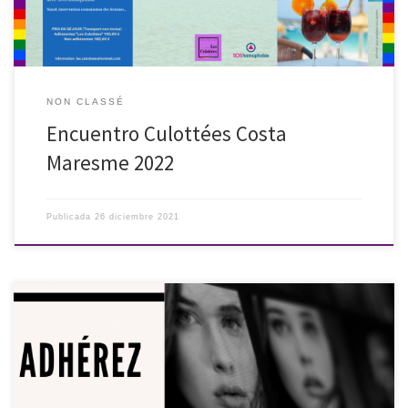
NON CLASSÉ
Encuentro Culottées Costa
Maresme 2022
Publicada
26 diciembre 2021
https://www.helloasso.com/associations/les-culottees-
asso/adhesions/adhesion-annuelle-association-les-culottees?