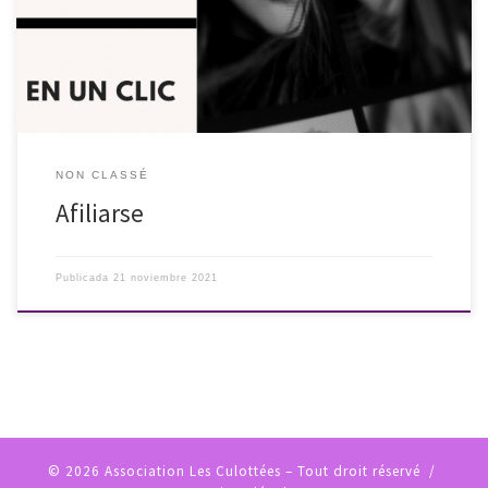
fbclid=IwAR2KLveq4BekS4PMSFCltd5zqV9zRoUN9yMvsSwk9PexmCwD3
Dk6k0tFeLE
NON CLASSÉ
Afiliarse
Publicada
21 noviembre 2021
© 2026
Association Les Culottées
– Tout droit réservé /