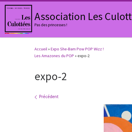
Passer au contenu
Association Les Culot
Pas des princesses !
Accueil
»
Expo She-Bam Pow POP Wizz !
Les Amazones du POP
»
expo-2
expo-2
Navigation des images
Précédent