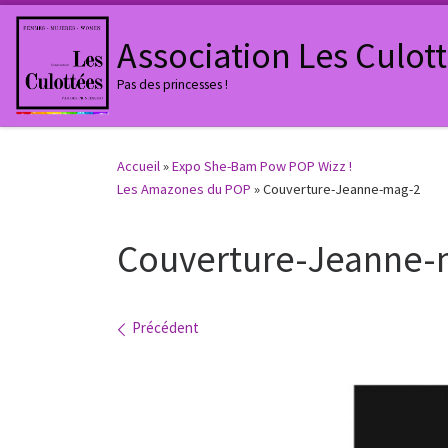
Passer au contenu
Association Les Culot
Pas des princesses !
Accueil
»
Expo She-Bam Pow POP Wizz !
Les Amazones du POP
»
Couverture-Jeanne-mag-2
Couverture-Jeanne-
Navigation des images
Précédent