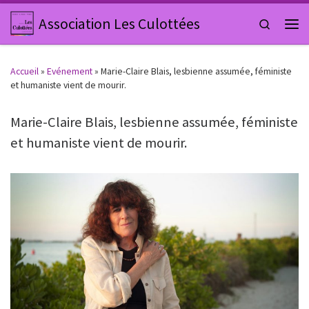
Passer au contenu
Association Les Culottées
Search
Men
Accueil
»
Evénement
»
Marie-Claire Blais, lesbienne assumée, féministe
et humaniste vient de mourir.
Marie-Claire Blais, lesbienne assumée, féministe
et humaniste vient de mourir.