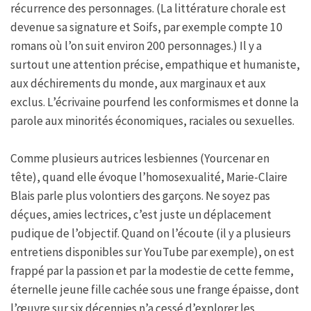
récurrence des personnages. (La littérature chorale est
devenue sa signature et Soifs, par exemple compte 10
romans où l’on suit environ 200 personnages.) Il y a
surtout une attention précise, empathique et humaniste,
aux déchirements du monde, aux marginaux et aux
exclus. L’écrivaine pourfend les conformismes et donne la
parole aux minorités économiques, raciales ou sexuelles.
Comme plusieurs autrices lesbiennes (Yourcenar en
tête), quand elle évoque l’homosexualité, Marie-Claire
Blais parle plus volontiers des garçons. Ne soyez pas
déçues, amies lectrices, c’est juste un déplacement
pudique de l’objectif. Quand on l’écoute (il y a plusieurs
entretiens disponibles sur YouTube par exemple), on est
frappé par la passion et par la modestie de cette femme,
éternelle jeune fille cachée sous une frange épaisse, dont
l’œuvre sur six décennies n’a cessé d’explorer les