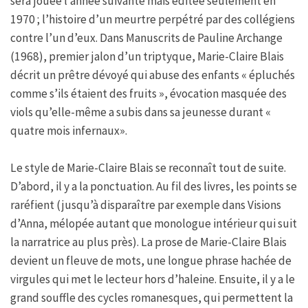
sera jouée l’année suivante mais éditée seulement en
1970 ; l’histoire d’un meurtre perpétré par des collégiens
contre l’un d’eux. Dans Manuscrits de Pauline Archange
(1968), premier jalon d’un triptyque, Marie-Claire Blais
décrit un prêtre dévoyé qui abuse des enfants « épluchés
comme s’ils étaient des fruits », évocation masquée des
viols qu’elle-même a subis dans sa jeunesse durant «
quatre mois infernaux».
Le style de Marie-Claire Blais se reconnaît tout de suite.
D’abord, il y a la ponctuation. Au fil des livres, les points se
raréfient (jusqu’à disparaître par exemple dans Visions
d’Anna, mélopée autant que monologue intérieur qui suit
la narratrice au plus près). La prose de Marie-Claire Blais
devient un fleuve de mots, une longue phrase hachée de
virgules qui met le lecteur hors d’haleine. Ensuite, il y a le
grand souffle des cycles romanesques, qui permettent la