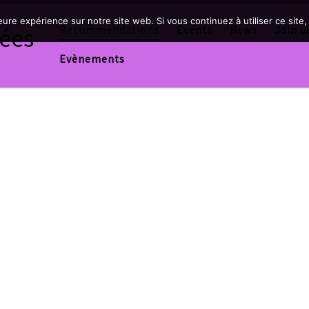
leure expérience sur notre site web. Si vous continuez à utiliser ce sit
tées
Recommendations
Events
News
Join u
Evènements