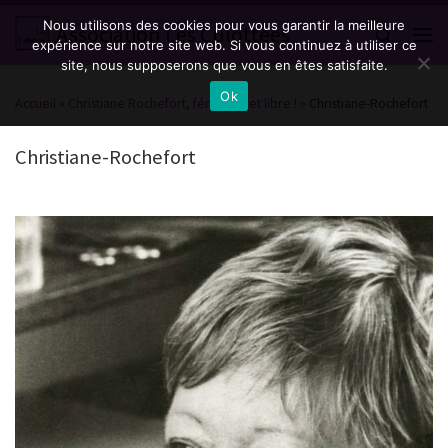
Nous utilisons des cookies pour vous garantir la meilleure
Passer au contenu
Association Les Culottées
Search
expérience sur notre site web. Si vous continuez à utiliser ce
Men
site, nous supposerons que vous en êtes satisfaite.
Ok
Accueil
»
Christiane Rochefort, féministe et libre !
»
Christiane-Rochefort
Christiane-Rochefort
Navigation des images