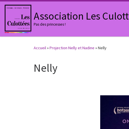
Passer au contenu
Association Les Culot
Pas des princesses !
Accueil
»
Projection Nelly et Nadine
»
Nelly
Nelly
Navigation des images