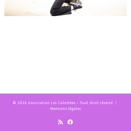
© 2026
Association Les Culottées
– Tout droit réservé /
Mentions légales