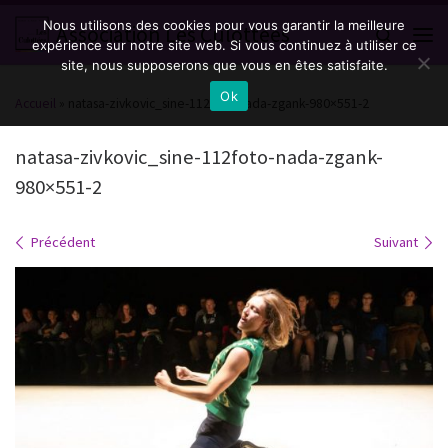
Nous utilisons des cookies pour vous garantir la meilleure
Passer au contenu
Association Les Culottées
Search
expérience sur notre site web. Si vous continuez à utiliser ce
Men
site, nous supposerons que vous en êtes satisfaite.
Ok
Accueil
»
natasa-zivkovic_sine-112foto-nada-zgank-980×551-2
natasa-zivkovic_sine-112foto-nada-zgank-
980×551-2
Navigation des images
Précédent
Suivant