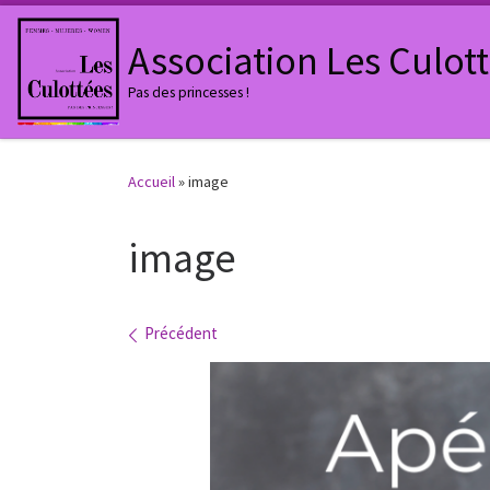
Passer au contenu
Association Les Culot
Pas des princesses !
Accueil
»
image
image
Navigation des images
Précédent