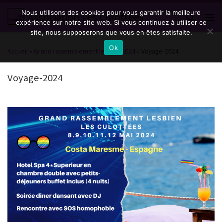
Nous utilisons des cookies pour vous garantir la meilleure
Passer au contenu
Association Les Culottées
Search
expérience sur notre site web. Si vous continuez à utiliser ce
Men
site, nous supposerons que vous en êtes satisfaite.
Ok
Accueil
»
Grand rassemblement lesbien 2024
»
Voyage-2024
Voyage-2024
Navigation des images