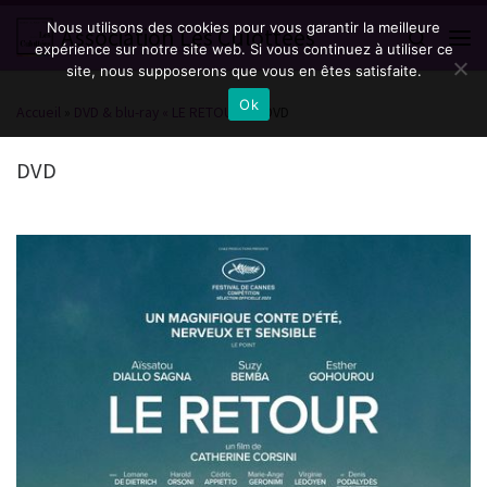
Nous utilisons des cookies pour vous garantir la meilleure
Passer au contenu
Association Les Culottées
Search
expérience sur notre site web. Si vous continuez à utiliser ce
Men
site, nous supposerons que vous en êtes satisfaite.
Ok
Accueil
»
DVD & blu-ray « LE RETOUR »
»
DVD
DVD
Navigation des images