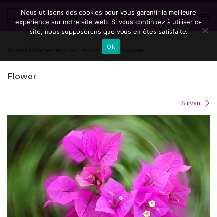
Nous utilisons des cookies pour vous garantir la meilleure
Passer au contenu
Association Les Culottées
Search
expérience sur notre site web. Si vous continuez à utiliser ce
Men
site, nous supposerons que vous en êtes satisfaite.
Ok
Accueil
»
Bienvenue chez Les Culottées !
»
Flower
Flower
Navigation des images
Suivant