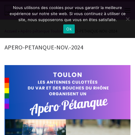
Nous utilisons des cookies pour vous garantir la meilleure
Passer au contenu
Association Les Culottées
Search
expérience sur notre site web. Si vous continuez à utiliser ce
Men
site, nous supposerons que vous en êtes satisfaite.
Ok
Accueil
»
Apéro pétanque Toulon
»
APERO-PETANQUE-NOV.-2024
APERO-PETANQUE-NOV.-2024
Navigation des images