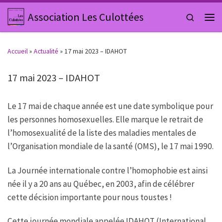
Passer au contenu
Association Les Culottées
Search
Men
Accueil
»
Actualité
»
17 mai 2023 – IDAHOT
17 mai 2023 – IDAHOT
Le 17 mai de chaque année est une date symbolique pour
les personnes homosexuelles. Elle marque le retrait de
l’homosexualité de la liste des maladies mentales de
l’Organisation mondiale de la santé (OMS), le 17 mai 1990.
La Journée internationale contre l’homophobie est ainsi
née il y a 20 ans au Québec, en 2003, afin de célébrer
cette décision importante pour nous toustes !
Cette journée mondiale appelée IDAHOT (International